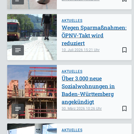
AKTUELLES
Wegen Sparmaßnahmen:
ÖPNV-Takt wird
reduziert
bookmark_border
10. Juli 2026
15:21
AKTUELLES
Über 3.000 neue
Sozialwohnungen in
Baden-Württemberg
angekündigt
bookmark_border
30. März 2026
10:26
AKTUELLES