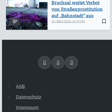
Bruchsal weitet Verbot
von Straßenprostitution
auf „Bahnstadt“ aus
bookmark_border
23. März 2026
16:19
AGB
Datenschutz
Impressum