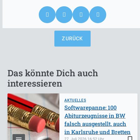
ZURÜCK
Das könnte Dich auch
interessieren
AKTUELLES
Softwarepanne: 100
Abiturzeugnisse in BW
falsch ausgestellt, auch
in Karlsruhe und Bretten
bookmark_border
27. Juli 2026
16:52