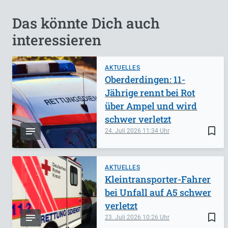
Das könnte Dich auch
interessieren
AKTUELLES
Oberderdingen: 11-
Jährige rennt bei Rot
über Ampel und wird
schwer verletzt
bookmark_border
24. Juli 2026
11:34
AKTUELLES
Kleintransporter-Fahrer
bei Unfall auf A5 schwer
verletzt
bookmark_border
23. Juli 2026
10:26