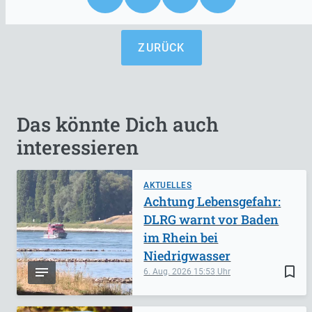
ZURÜCK
Das könnte Dich auch
interessieren
AKTUELLES
Achtung Lebensgefahr:
DLRG warnt vor Baden
im Rhein bei
Niedrigwasser
bookmark_border
6. Aug. 2026
15:53