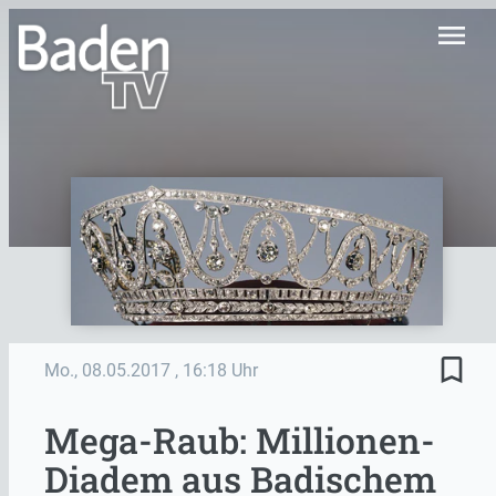
menu
bookmark_border
Mo., 08.05.2017
, 16:18 Uhr
Mega-Raub: Millionen-
Diadem aus Badischem