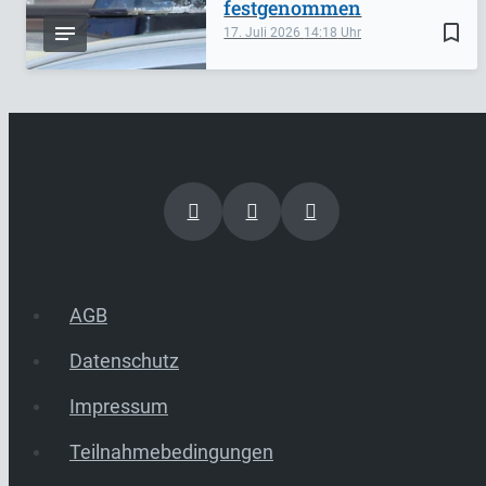
festgenommen
bookmark_border
17. Juli 2026
14:18
AGB
Datenschutz
Impressum
Teilnahmebedingungen