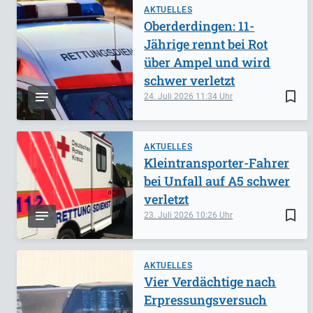
AKTUELLES
Oberderdingen: 11-
Jährige rennt bei Rot
über Ampel und wird
schwer verletzt
bookmark_border
24. Juli 2026
11:34
AKTUELLES
Kleintransporter-Fahrer
bei Unfall auf A5 schwer
verletzt
bookmark_border
23. Juli 2026
10:26
AKTUELLES
Vier Verdächtige nach
Erpressungsversuch