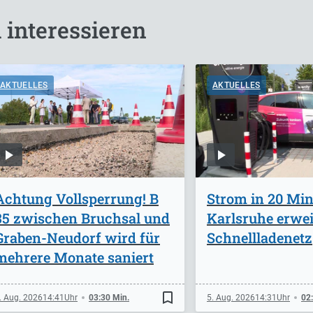
 interessieren
AKTUELLES
AKTUELLES
Achtung Vollsperrung! B
Strom in 20 Min
35 zwischen Bruchsal und
Karlsruhe erwei
Graben-Neudorf wird für
Schnellladenetz
mehrere Monate saniert
bookmark_border
. Aug. 2026
14:41
03:30 Min.
5. Aug. 2026
14:31
02