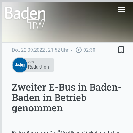
menu
bookmark_border
play_circle_outline
Do., 22.09.2022
, 21:52 Uhr
/
02:30
VON
Redaktion
Zweiter E-Bus in Baden-
Baden in Betrieb
genommen
Baden-Baden (rs) Die Öffentlichen Verkehrsmittel in