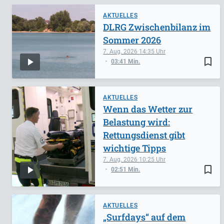
AKTUELLES
DLRG Zwischenbilanz im
Sommer 2026
7. Aug. 2026
14:35
bookmark_border
03:41 Min.
AKTUELLES
Wenn das Wetter zur
Belastung wird:
Rettungsdienst gibt
wichtige Tipps
7. Aug. 2026
10:25
bookmark_border
02:51 Min.
AKTUELLES
„Surfdays“ auf dem