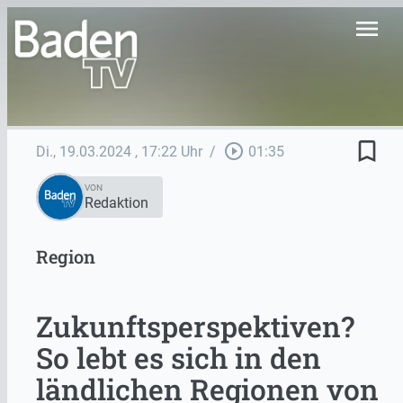
menu
bookmark_border
play_circle_outline
Di., 19.03.2024
, 17:22 Uhr
/
01:35
VON
Redaktion
Region
Zukunftsperspektiven?
So lebt es sich in den
ländlichen Regionen von