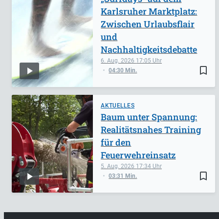
Karlsruher Marktplatz:
Zwischen Urlaubsflair
und
Nachhaltigkeitsdebatte
6. Aug. 2026
17:05
bookmark_border
04:30 Min.
AKTUELLES
Baum unter Spannung:
Realitätsnahes Training
für den
Feuerwehreinsatz
5. Aug. 2026
17:34
bookmark_border
03:31 Min.