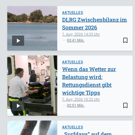
AKTUELLES
DLRG Zwischenbilanz im
Sommer 2026
7. Aug. 2026
14:35
bookmark_border
03:41 Min.
AKTUELLES
Wenn das Wetter zur
Belastung wird:
Rettungsdienst gibt
wichtige Tipps
7. Aug. 2026
10:25
bookmark_border
02:51 Min.
AKTUELLES
„Surfdays“ auf dem