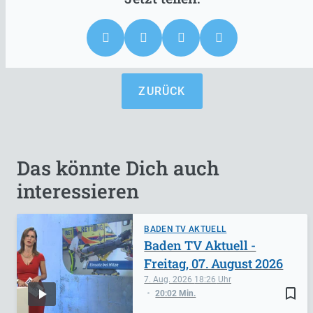
ZURÜCK
Das könnte Dich auch
interessieren
BADEN TV AKTUELL
Baden TV Aktuell -
Freitag, 07. August 2026
7. Aug. 2026
18:26
bookmark_border
20:02 Min.