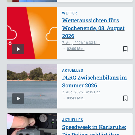
WETTER
Wetteraussichten fürs
Wochenende, 08. August
2026
7. Aug. 2026
16:33
bookmark_border
02:00 Min.
AKTUELLES
DLRG Zwischenbilanz im
Sommer 2026
7. Aug. 2026
14:35
bookmark_border
03:41 Min.
AKTUELLES
Speedweek in Karlsruhe:
Die Polizei erklärt ihre