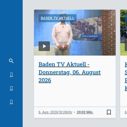
BADEN TV AKTUELL
Baden TV Aktuell -
Donnerstag, 06. August
2026
bookmark_border
6. Aug. 2026
18:28
20:02 Min.
6