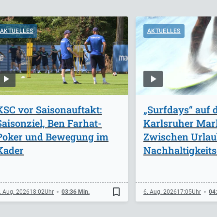
AKTUELLES
AKTUELLES
KSC vor Saisonauftakt:
„Surfdays“ auf
Saisonziel, Ben Farhat-
Karlsruher Mark
Poker und Bewegung im
Zwischen Urlau
Kader
Nachhaltigkeits
bookmark_border
. Aug. 2026
18:02
03:36 Min.
6. Aug. 2026
17:05
04