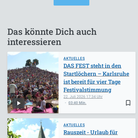
Das könnte Dich auch
interessieren
AKTUELLES
DAS FEST steht in den
Startlöchern – Karlsruhe
ist bereit für vier Tage
Festivalstimmung
22. Juli 2026
17:34
bookmark_border
03:40 Min.
AKTUELLES
Rauszeit - Urlaub für