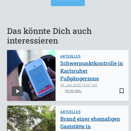
Das könnte Dich auch
interessieren
AKTUELLES
Schwerpunktkontrolle in
Karlsruher
Fußgängerzone
29. Juli 2026
16:47
bookmark_border
02:42 Min.
AKTUELLES
Brand einer ehemaligen
Gaststätte in