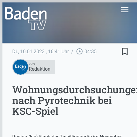
menu
bookmark_border
play_circle_outline
Di., 10.01.2023
, 16:41 Uhr
/
04:35
VON
Redaktion
Wohnungsdurchsuchunge
nach Pyrotechnik bei
KSC-Spiel
Region (kls) Nach der Zweitligapartie im November