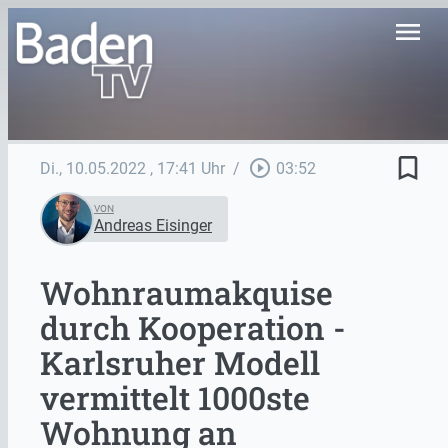
menu
bookmark_border
play_circle_outline
Di., 10.05.2022
, 17:41 Uhr
/
03:52
VON
Andreas Eisinger
Wohnraumakquise
durch Kooperation -
Karlsruher Modell
vermittelt 1000ste
Wohnung an