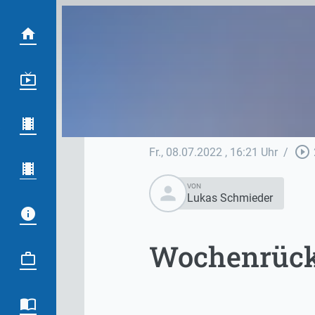
play_circle_outline
Fr., 08.07.2022
, 16:21 Uhr
/
person
VON
Lukas Schmieder
Wochenrückb