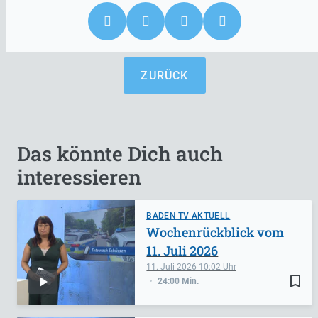
ZURÜCK
Das könnte Dich auch
interessieren
BADEN TV AKTUELL
Wochenrückblick vom
11. Juli 2026
11. Juli 2026
10:02
bookmark_border
24:00 Min.