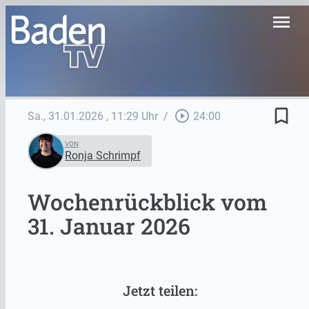
menu
bookmark_border
play_circle_outline
Sa., 31.01.2026
, 11:29 Uhr
/
24:00
VON
Ronja Schrimpf
Wochenrückblick vom
31. Januar 2026