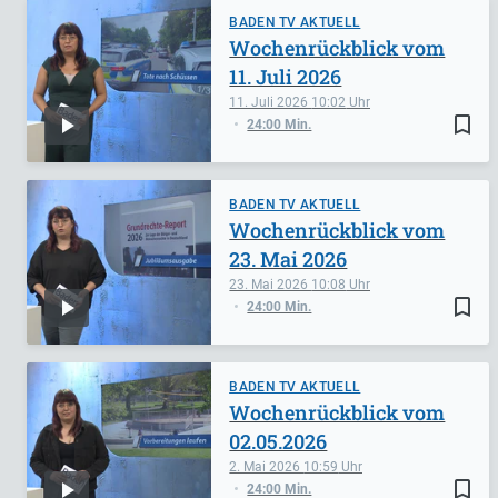
BADEN TV AKTUELL
Wochenrückblick vom
11. Juli 2026
11. Juli 2026
10:02
bookmark_border
24:00 Min.
BADEN TV AKTUELL
Wochenrückblick vom
23. Mai 2026
23. Mai 2026
10:08
bookmark_border
24:00 Min.
BADEN TV AKTUELL
Wochenrückblick vom
02.05.2026
2. Mai 2026
10:59
bookmark_border
24:00 Min.