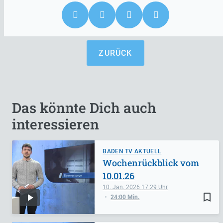
ZURÜCK
Das könnte Dich auch
interessieren
BADEN TV AKTUELL
Wochenrückblick vom
10.01.26
10. Jan. 2026
17:29
bookmark_border
24:00 Min.