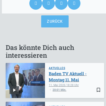
ZURÜCK
Das könnte Dich auch
interessieren
AKTUELLES
Baden TV Aktuell -
Montag 11. Mai
11. Mai 2026
18:28
bookmark_border
20:01 Min.