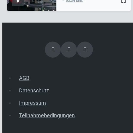
bookmark_border
03:34 Min.
AGB
Datenschutz
Impressum
Teilnahmebedingungen