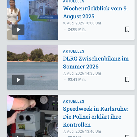
AKTUELLES
Wochenrückblick vom 9.
August 2025
9. Aug. 2025
10:00
bookmark_border
24:00 Min.
AKTUELLES
DLRG Zwischenbilanz im
Sommer 2026
7. Aug. 2026
14:35
bookmark_border
03:41 Min.
AKTUELLES
Speedweek in Karlsruhe:
Die Polizei erklärt ihre
Kontrollen
7. Aug. 2026
13:40