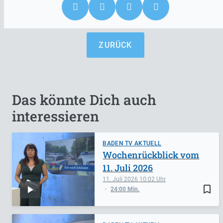
ZURÜCK
Das könnte Dich auch
interessieren
BADEN TV AKTUELL
Wochenrückblick vom
11. Juli 2026
11. Juli 2026
10:02
bookmark_border
24:00 Min.