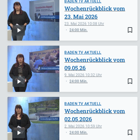
BADEN TV AKTUELL
Wochenrückblick vom
23. Mai 2026
23. Mai 2026
10:08
bookmark_border
24:00 Min.
BADEN TV AKTUELL
Wochenrückblick vom
09.05.26
9. Mai 2026
10:32
bookmark_border
24:00 Min.
BADEN TV AKTUELL
Wochenrückblick vom
02.05.2026
2. Mai 2026
10:59
bookmark_border
24:00 Min.