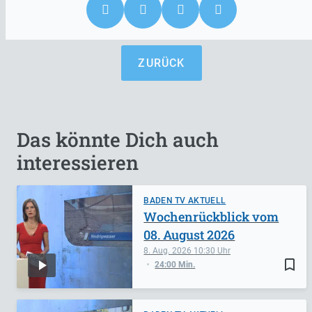
ZURÜCK
Das könnte Dich auch
interessieren
BADEN TV AKTUELL
Wochenrückblick vom
08. August 2026
8. Aug. 2026
10:30
bookmark_border
24:00 Min.