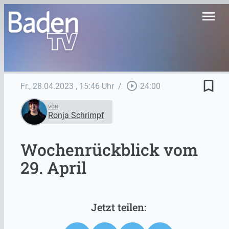
menu
bookmark_border
play_circle_outline
Fr., 28.04.2023
, 15:46 Uhr
/
24:00
VON
Ronja Schrimpf
Wochenrückblick vom
29. April