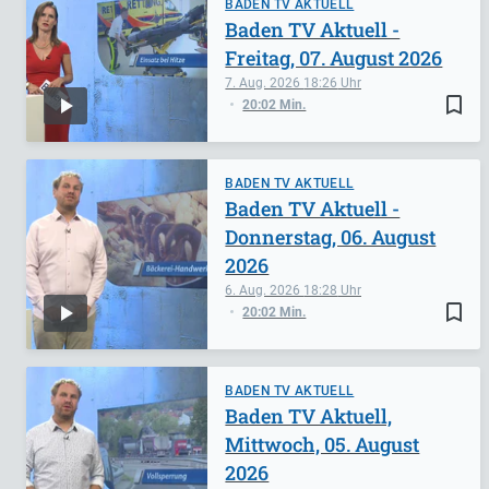
BADEN TV AKTUELL
Baden TV Aktuell -
Freitag, 07. August 2026
7. Aug. 2026
18:26
bookmark_border
20:02 Min.
BADEN TV AKTUELL
Baden TV Aktuell -
Donnerstag, 06. August
2026
6. Aug. 2026
18:28
bookmark_border
20:02 Min.
BADEN TV AKTUELL
Baden TV Aktuell,
Mittwoch, 05. August
2026