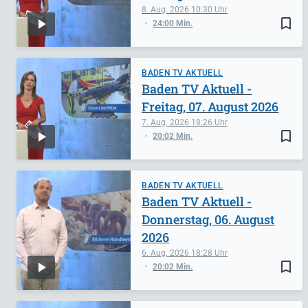
8. Aug. 2026
10:30
bookmark_border
24:00 Min.
BADEN TV AKTUELL
Baden TV Aktuell -
Freitag, 07. August 2026
7. Aug. 2026
18:26
bookmark_border
20:02 Min.
BADEN TV AKTUELL
Baden TV Aktuell -
Donnerstag, 06. August
2026
6. Aug. 2026
18:28
bookmark_border
20:02 Min.