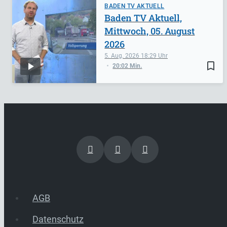
BADEN TV AKTUELL
Baden TV Aktuell,
Mittwoch, 05. August
2026
5. Aug. 2026
18:29
bookmark_border
20:02 Min.
AGB
Datenschutz