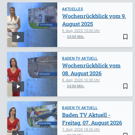
AKTUELLES
Wochenrückblick vom 9.
August 2025
9. Aug. 2025
10:00
bookmark_border
24:00 Min.
BADEN TV AKTUELL
Wochenrückblick vom
08. August 2026
8. Aug. 2026
10:30
bookmark_border
24:00 Min.
BADEN TV AKTUELL
Baden TV Aktuell -
Freitag, 07. August 2026
7. Aug. 2026
18:26