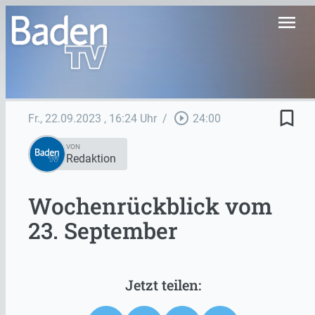
menu
bookmark_border
play_circle_outline
Fr., 22.09.2023
, 16:24 Uhr
/
24:00
VON
Redaktion
Wochenrückblick vom
23. September