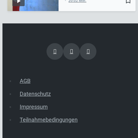
bookmark_border
20:02 Min.
AGB
Datenschutz
Impressum
Teilnahmebedingungen