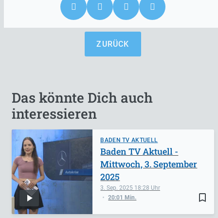
ZURÜCK
Das könnte Dich auch
interessieren
BADEN TV AKTUELL
Baden TV Aktuell -
Mittwoch, 3. September
2025
3. Sep. 2025
18:28
bookmark_border
20:01 Min.