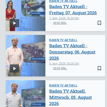
BADEN TV AKTUELL
Baden TV Aktuell -
Freitag, 07. August 2026
7. Aug. 2026
18:26
bookmark_border
20:02 Min.
BADEN TV AKTUELL
Baden TV Aktuell -
Donnerstag, 06. August
2026
6. Aug. 2026
18:28
bookmark_border
20:02 Min.
BADEN TV AKTUELL
Baden TV Aktuell,
Mittwoch, 05. August
2026