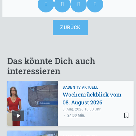
ZURÜCK
Das könnte Dich auch
interessieren
BADEN TV AKTUELL
Wochenrückblick vom
08. August 2026
8. Aug. 2026
10:30
bookmark_border
24:00 Min.