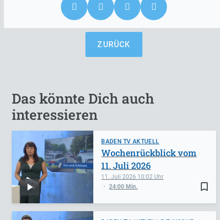
ZURÜCK
Das könnte Dich auch
interessieren
BADEN TV AKTUELL
Wochenrückblick vom
11. Juli 2026
11. Juli 2026
10:02
bookmark_border
24:00 Min.