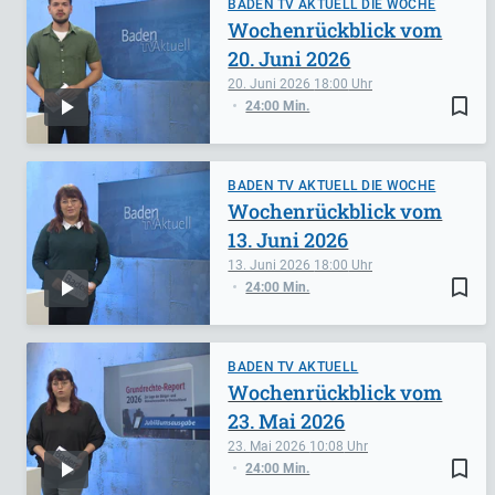
BADEN TV AKTUELL DIE WOCHE
Wochenrückblick vom
20. Juni 2026
20. Juni 2026
18:00
bookmark_border
24:00 Min.
BADEN TV AKTUELL DIE WOCHE
Wochenrückblick vom
13. Juni 2026
13. Juni 2026
18:00
bookmark_border
24:00 Min.
BADEN TV AKTUELL
Wochenrückblick vom
23. Mai 2026
23. Mai 2026
10:08
bookmark_border
24:00 Min.