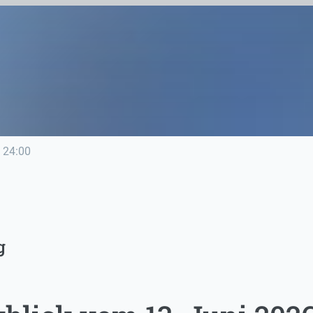
24:00
g