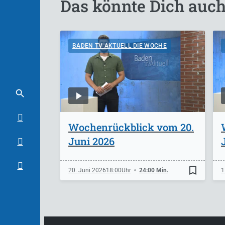
Das könnte Dich auch
BADEN TV AKTUELL DIE WOCHE
Wochenrückblick vom 20.
Juni 2026
bookmark_border
20. Juni 2026
18:00
24:00 Min.
1