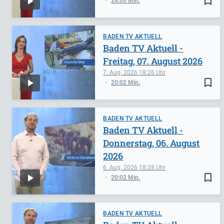
bookmark_border
24:00 Min.
BADEN TV AKTUELL
Baden TV Aktuell -
Freitag, 07. August 2026
7. Aug. 2026
18:26
bookmark_border
20:02 Min.
BADEN TV AKTUELL
Baden TV Aktuell -
Donnerstag, 06. August
2026
6. Aug. 2026
18:28
bookmark_border
20:02 Min.
BADEN TV AKTUELL