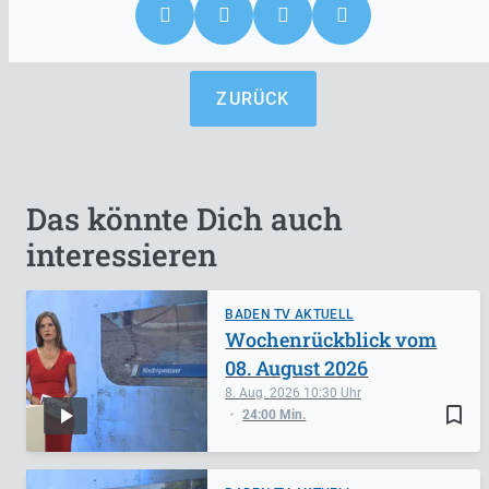
ZURÜCK
Das könnte Dich auch
interessieren
BADEN TV AKTUELL
Wochenrückblick vom
08. August 2026
8. Aug. 2026
10:30
bookmark_border
24:00 Min.