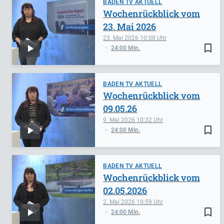
BADEN TV AKTUELL
Wochenrückblick vom
23. Mai 2026
23. Mai 2026
10:08
bookmark_border
24:00 Min.
BADEN TV AKTUELL
Wochenrückblick vom
09.05.26
9. Mai 2026
10:32
bookmark_border
24:00 Min.
BADEN TV AKTUELL
Wochenrückblick vom
02.05.2026
2. Mai 2026
10:59
bookmark_border
24:00 Min.