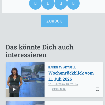
ZURÜCK
Das könnte Dich auch
interessieren
BADEN TV AKTUELL
Wochenrückblick vom
11. Juli 2026
11. Juli 2026
10:02
bookmark_border
24:00 Min.