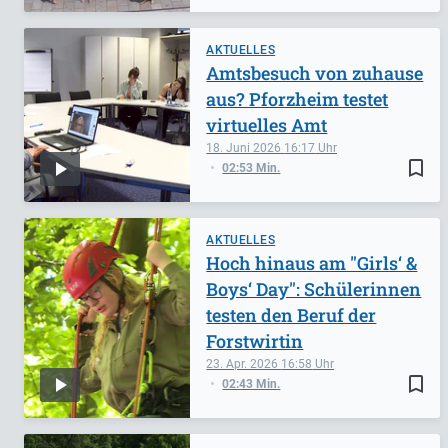
AKTUELLES
Amtsbesuch von zuhause
aus? Pforzheim testet
virtuelles Amt
18. Juni 2026
16:17
bookmark_border
02:53 Min.
AKTUELLES
Hoch hinaus am "Girls‘ &
Boys‘ Day": Schülerinnen
testen den Beruf der
Forstwirtin
23. Apr. 2026
16:58
bookmark_border
02:43 Min.