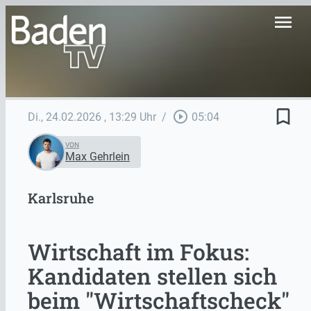
menu
bookmark_border
play_circle_outline
Di., 24.02.2026
, 13:29 Uhr
/
05:04
VON
Max Gehrlein
Karlsruhe
Wirtschaft im Fokus:
Kandidaten stellen sich
beim "Wirtschaftscheck"