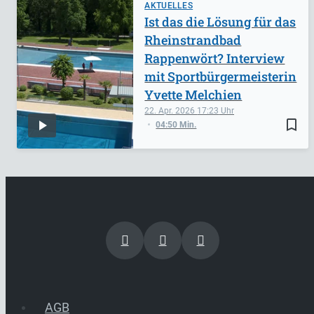
AKTUELLES
Ist das die Lösung für das
Rheinstrandbad
Rappenwört? Interview
mit Sportbürgermeisterin
Yvette Melchien
22. Apr. 2026
17:23
bookmark_border
04:50 Min.
AGB