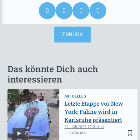
ZURÜCK
Das könnte Dich auch
interessieren
AKTUELLES
Letzte Etappe vor New
York: Fahne wird in
Karlsruhe präsentiert
22. Juli 2026
17:01
bookmark_border
04:56 Min.