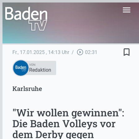
menu
bookmark_border
play_circle_outline
Fr., 17.01.2025
, 14:13 Uhr
/
02:31
VON
Redaktion
Karlsruhe
"Wir wollen gewinnen":
Die Baden Volleys vor
dem Derby gegen