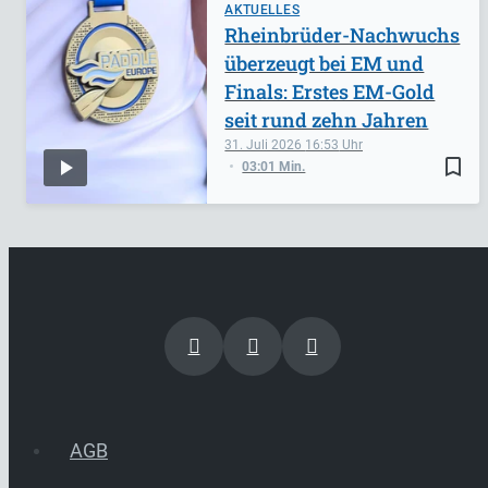
AKTUELLES
Rheinbrüder-Nachwuchs
überzeugt bei EM und
Finals: Erstes EM-Gold
seit rund zehn Jahren
31. Juli 2026
16:53
bookmark_border
03:01 Min.
AGB