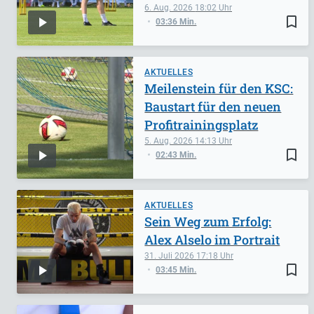
6. Aug. 2026
18:02
bookmark_border
03:36 Min.
AKTUELLES
Meilenstein für den KSC:
Baustart für den neuen
Profitrainingsplatz
5. Aug. 2026
14:13
bookmark_border
02:43 Min.
AKTUELLES
Sein Weg zum Erfolg:
Alex Alselo im Portrait
31. Juli 2026
17:18
bookmark_border
03:45 Min.