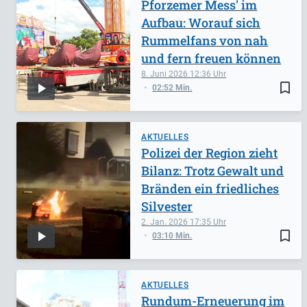
Pforzemer Mess' im
Aufbau: Worauf sich
Rummelfans von nah
und fern freuen können
8. Juni 2026
12:36
bookmark_border
02:52 Min.
AKTUELLES
Polizei der Region zieht
Bilanz: Trotz Gewalt und
Bränden ein friedliches
Silvester
2. Jan. 2026
17:35
bookmark_border
03:10 Min.
AKTUELLES
Rundum-Erneuerung im