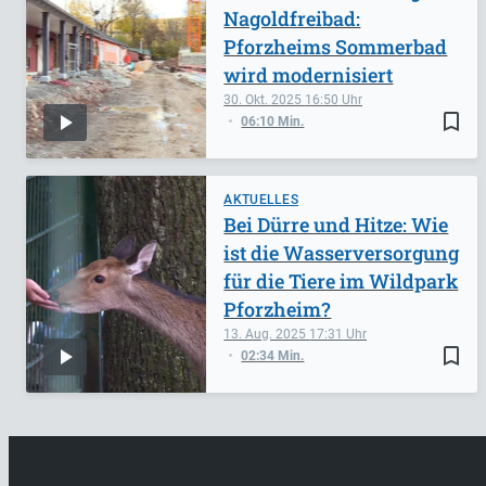
Nagoldfreibad:
Pforzheims Sommerbad
wird modernisiert
30. Okt. 2025
16:50
bookmark_border
06:10 Min.
AKTUELLES
Bei Dürre und Hitze: Wie
ist die Wasserversorgung
für die Tiere im Wildpark
Pforzheim?
13. Aug. 2025
17:31
bookmark_border
02:34 Min.