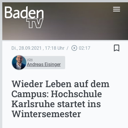
menu
bookmark_border
play_circle_outline
Di., 28.09.2021
, 17:18 Uhr
/
02:17
VON
Andreas Eisinger
Wieder Leben auf dem
Campus: Hochschule
Karlsruhe startet ins
Wintersemester