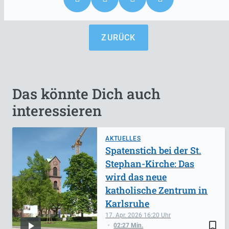
ZURÜCK
Das könnte Dich auch
interessieren
AKTUELLES
Spatenstich bei der St.
Stephan-Kirche: Das
wird das neue
katholische Zentrum in
Karlsruhe
17. Apr. 2026
16:20
bookmark_border
02:27 Min.