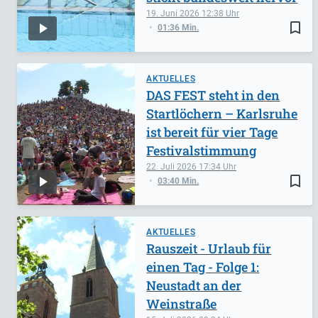
19. Juni 2026
12:38
bookmark_border
01:36 Min.
AKTUELLES
DAS FEST steht in den
Startlöchern – Karlsruhe
ist bereit für vier Tage
Festivalstimmung
22. Juli 2026
17:34
bookmark_border
03:40 Min.
AKTUELLES
Rauszeit - Urlaub für
einen Tag - Folge 1:
Neustadt an der
Weinstraße