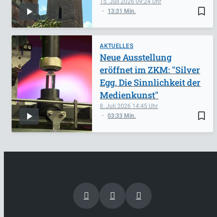
15. Juli 2026
09:24
bookmark_border
13:31 Min.
AKTUELLES
Neue Ausstellung
eröffnet im ZKM: "Silver
Egg. Die Sinnlichkeit der
Medienkunst"
8. Juli 2026
14:45
bookmark_border
03:33 Min.