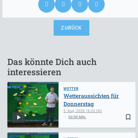
ZURÜCK
Das könnte Dich auch
interessieren
WETTER
Wetteraussichten für
Donnerstag
5. Aug. 2026
16:32
bookmark_border
02:00 Min.