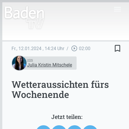
menu
bookmark_border
play_circle_outline
Fr., 12.01.2024
, 14:24 Uhr
/
02:00
VON
Julia Kristin Mitschele
Wetteraussichten fürs
Wochenende