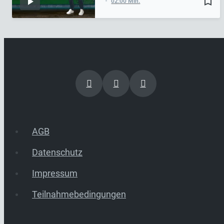
bookmark_border
02:00 Min.
AGB
Datenschutz
Impressum
Teilnahmebedingungen