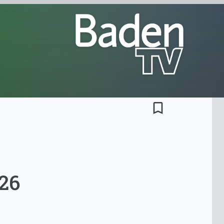
bookmark_border
.26