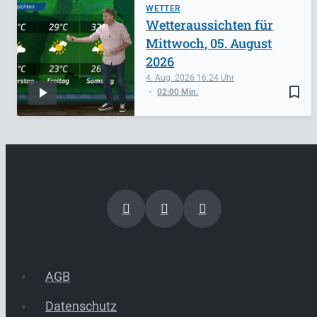
WETTER
Wetteraussichten für
Mittwoch, 05. August
2026
4. Aug. 2026
16:24
bookmark_border
02:00 Min.
AGB
Datenschutz