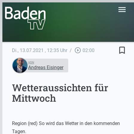
menu
bookmark_border
play_circle_outline
Di., 13.07.2021
, 12:35 Uhr
/
02:00
VON
Andreas Eisinger
Wetteraussichten für
Mittwoch
Region (red) So wird das Wetter in den kommenden
Tagen.