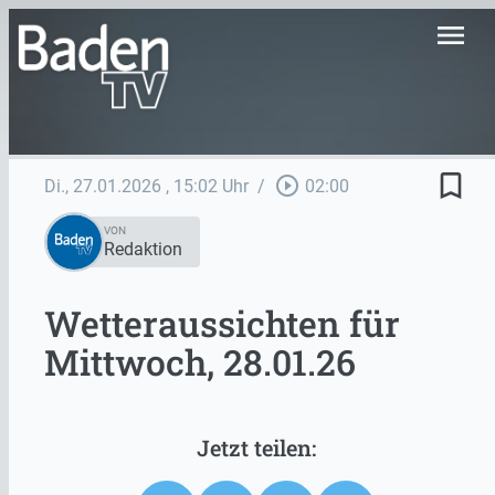
menu
bookmark_border
play_circle_outline
Di., 27.01.2026
, 15:02 Uhr
/
02:00
VON
Redaktion
Wetteraussichten für
Mittwoch, 28.01.26