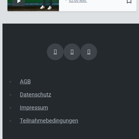
bookmark_border
02:00 Min.
AGB
Datenschutz
Impressum
Teilnahmebedingungen