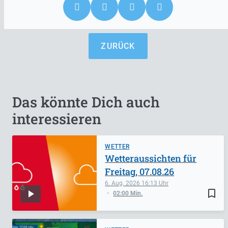
ZURÜCK
Das könnte Dich auch
interessieren
WETTER
Wetteraussichten für
Freitag, 07.08.26
6. Aug. 2026
16:13
bookmark_border
02:00 Min.