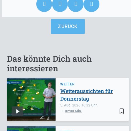
ZURÜCK
Das könnte Dich auch
interessieren
WETTER
Wetteraussichten für
Donnerstag
5. Aug. 2026
16:32
bookmark_border
02:00 Min.