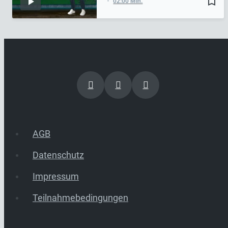
bookmark_border
02:00 Min.
AGB
Datenschutz
Impressum
Teilnahmebedingungen