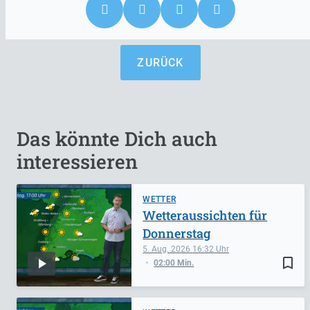
ZURÜCK
Das könnte Dich auch
interessieren
WETTER
Wetteraussichten für
Donnerstag
5. Aug. 2026
16:32
bookmark_border
02:00 Min.