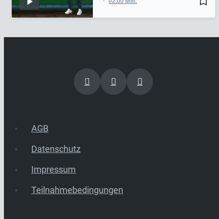
bookmark_border
02:00 Min.
AGB
Datenschutz
Impressum
Teilnahmebedingungen