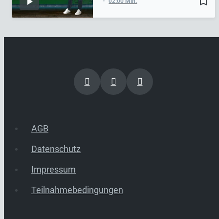
bookmark_border
02:00 Min.
AGB
Datenschutz
Impressum
Teilnahmebedingungen