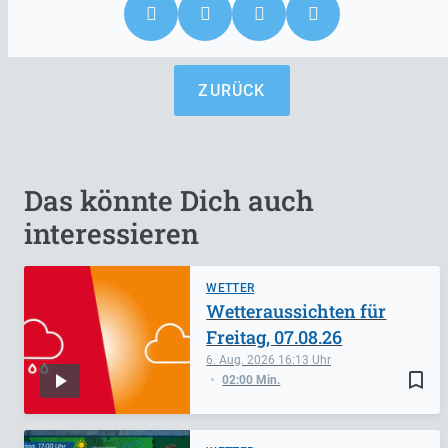
ZURÜCK
Das könnte Dich auch
interessieren
WETTER
Wetteraussichten für
Freitag, 07.08.26
6. Aug. 2026
16:13
bookmark_border
02:00 Min.