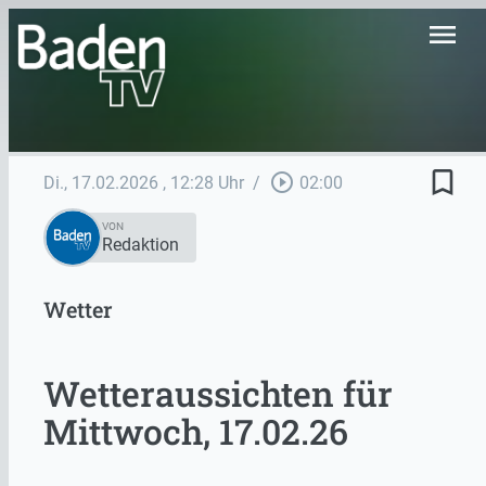
menu
bookmark_border
play_circle_outline
Di., 17.02.2026
, 12:28 Uhr
/
02:00
VON
Redaktion
Wetter
Wetteraussichten für
Mittwoch, 17.02.26