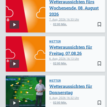
Wetteraussichten fürs
Wochenende, 08. August
2026
7. Aug. 2026
16:33
bookmark_border
02:00 Min.
WETTER
Wetteraussichten für
Freitag, 07.08.26
6. Aug. 2026
16:13
bookmark_border
02:00 Min.
WETTER
Wetteraussichten für
Donnerstag
5. Aug. 2026
16:32
bookmark_border
02:00 Min.