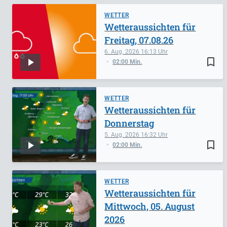
WETTER
Wetteraussichten für
Freitag, 07.08.26
6. Aug. 2026
16:13
bookmark_border
02:00 Min.
WETTER
Wetteraussichten für
Donnerstag
5. Aug. 2026
16:32
bookmark_border
02:00 Min.
WETTER
Wetteraussichten für
Mittwoch, 05. August
2026