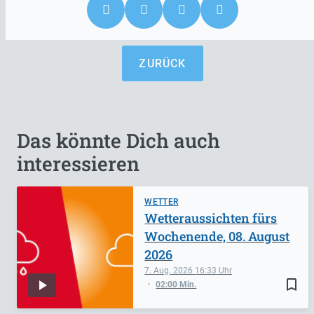
ZURÜCK
Das könnte Dich auch
interessieren
WETTER
Wetteraussichten fürs
Wochenende, 08. August
2026
7. Aug. 2026
16:33
bookmark_border
02:00 Min.