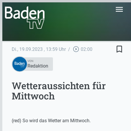
menu
bookmark_border
play_circle_outline
Di., 19.09.2023
, 13:59 Uhr
/
02:00
VON
Redaktion
Wetteraussichten für
Mittwoch
(red) So wird das Wetter am Mittwoch.