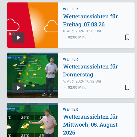
WETTER
Wetteraussichten für
Freitag, 07.08.26
6. Aug. 2026
16:13
bookmark_border
02:00 Min.
WETTER
Wetteraussichten für
Donnerstag
5. Aug. 2026
16:32
bookmark_border
02:00 Min.
WETTER
Wetteraussichten für
Mittwoch, 05. August
2026