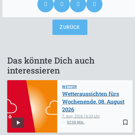
ZURÜCK
Das könnte Dich auch
interessieren
WETTER
Wetteraussichten fürs
Wochenende, 08. August
2026
7. Aug. 2026
16:33
bookmark_border
02:00 Min.