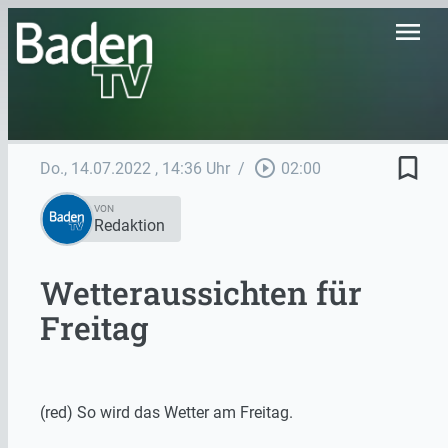
menu
bookmark_border
play_circle_outline
Do., 14.07.2022
, 14:36 Uhr
/
02:00
VON
Redaktion
Wetteraussichten für
Freitag
(red) So wird das Wetter am Freitag.