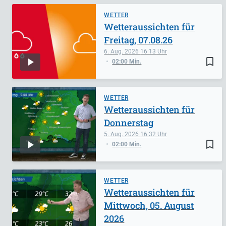
WETTER
Wetteraussichten für
Freitag, 07.08.26
6. Aug. 2026
16:13
bookmark_border
02:00 Min.
WETTER
Wetteraussichten für
Donnerstag
5. Aug. 2026
16:32
bookmark_border
02:00 Min.
WETTER
Wetteraussichten für
Mittwoch, 05. August
2026