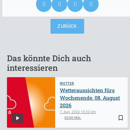
ZURÜCK
Das könnte Dich auch
interessieren
WETTER
Wetteraussichten fürs
Wochenende, 08. August
2026
7. Aug. 2026
16:33
bookmark_border
02:00 Min.