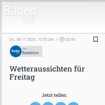
menu
bookmark_border
play_circle_outline
Do., 06.11.2025
, 12:55 Uhr
/
02:00
VON
Redaktion
Wetteraussichten für
Freitag