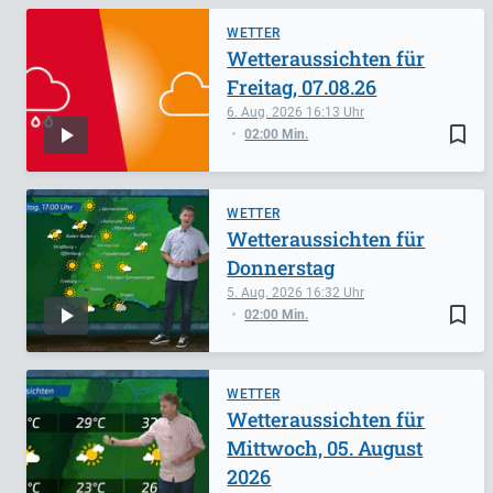
WETTER
Wetteraussichten für
Freitag, 07.08.26
6. Aug. 2026
16:13
bookmark_border
02:00 Min.
WETTER
Wetteraussichten für
Donnerstag
5. Aug. 2026
16:32
bookmark_border
02:00 Min.
WETTER
Wetteraussichten für
Mittwoch, 05. August
2026