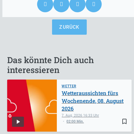
ZURÜCK
Das könnte Dich auch
interessieren
WETTER
Wetteraussichten fürs
Wochenende, 08. August
2026
7. Aug. 2026
16:33
bookmark_border
02:00 Min.