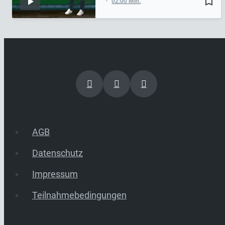
bookmark_border
02:00 Min.
AGB
Datenschutz
Impressum
Teilnahmebedingungen