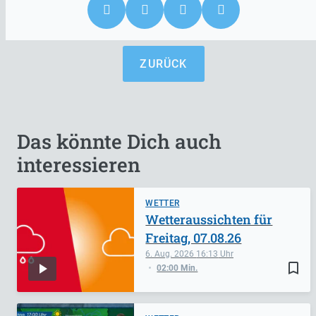
ZURÜCK
Das könnte Dich auch
interessieren
WETTER
Wetteraussichten für
Freitag, 07.08.26
6. Aug. 2026
16:13
bookmark_border
02:00 Min.