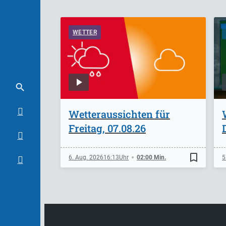
WETTER
Wetteraussichten für
Freitag, 07.08.26
bookmark_border
6. Aug. 2026
16:13
02:00 Min.
5