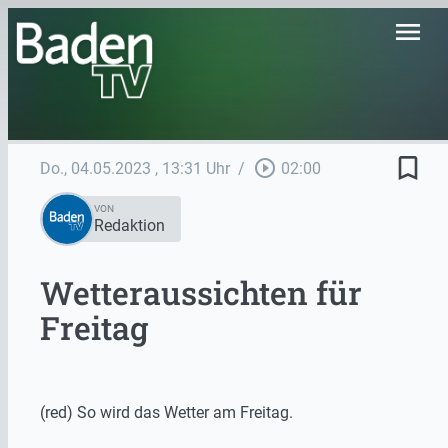
menu
bookmark_border
play_circle_outline
Do., 04.05.2023
, 13:31 Uhr
/
02:00
VON
Redaktion
Wetteraussichten für
Freitag
(red) So wird das Wetter am Freitag.