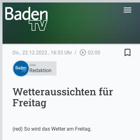
menu
bookmark_border
play_circle_outline
Do., 22.12.2022
, 16:53 Uhr
/
02:00
VON
Redaktion
Wetteraussichten für
Freitag
(red) So wird das Wetter am Freitag.