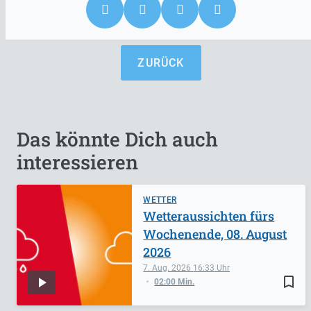
ZURÜCK
Das könnte Dich auch
interessieren
WETTER
Wetteraussichten fürs
Wochenende, 08. August
2026
7. Aug. 2026
16:33
bookmark_border
02:00 Min.