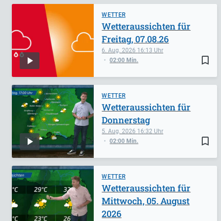
WETTER
Wetteraussichten für
Freitag, 07.08.26
6. Aug. 2026
16:13
bookmark_border
02:00 Min.
WETTER
Wetteraussichten für
Donnerstag
5. Aug. 2026
16:32
bookmark_border
02:00 Min.
WETTER
Wetteraussichten für
Mittwoch, 05. August
2026